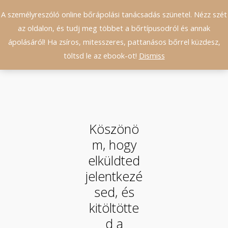
A személyreszóló online bőrápolási tanácsadás szünetel. Nézz szét
0
az oldalon, és tudj meg többet a bőrtípusodról és annak
ápolásáról! Ha zsíros, mitesszeres, pattanásos bőrrel küzdesz,
töltsd le az ebook-ot!
Dismiss
Köszönö
m, hogy
elküldted
jelentkezé
sed, és
kitöltötte
d a