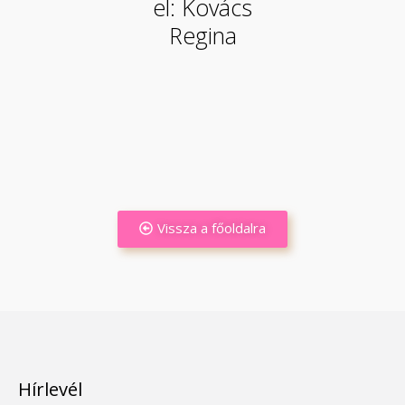
el: Kovács
Regina
Vissza a főoldalra
Hírlevél