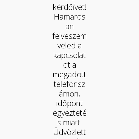
kérdőívet!
Hamaros
an
felveszem
veled a
kapcsolat
ot a
megadott
telefonsz
ámon,
időpont
egyezteté
s miatt.
Üdvözlett