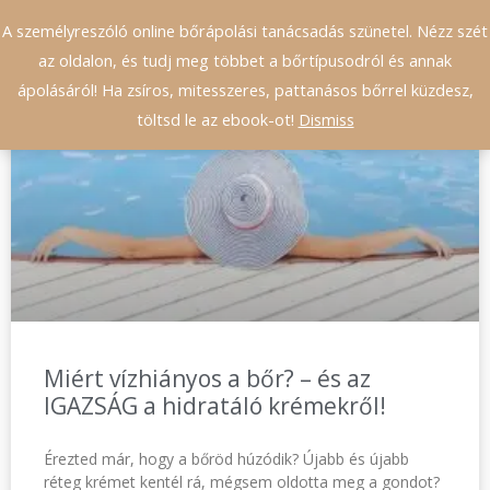
A személyreszóló online bőrápolási tanácsadás szünetel. Nézz szét
0
az oldalon, és tudj meg többet a bőrtípusodról és annak
ápolásáról! Ha zsíros, mitesszeres, pattanásos bőrrel küzdesz,
töltsd le az ebook-ot!
Dismiss
BLOG
Miért vízhiányos a bőr? – és az
IGAZSÁG a hidratáló krémekről!
Érezted már, hogy a bőröd húzódik? Újabb és újabb
réteg krémet kentél rá, mégsem oldotta meg a gondot?