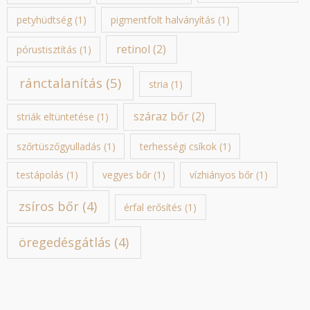
petyhüdtség
(1)
pigmentfolt halványítás
(1)
retinol
(2)
pórustisztítás
(1)
ránctalanítás
(5)
stria
(1)
száraz bőr
(2)
striák eltüntetése
(1)
szőrtüszőgyulladás
(1)
terhességi csíkok
(1)
testápolás
(1)
vegyes bőr
(1)
vízhiányos bőr
(1)
zsíros bőr
(4)
érfal erősítés
(1)
öregedésgátlás
(4)