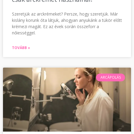
Szeretjük az arckrémeket? Persze, hogy szeretjük. Már
kislány korunk óta látjuk, ahogyan anyukánk a tükör előtt
krémezi magát. Ez az évek során összeforr a
nőiességgel.
TOVÁBB »
ARCÁPOLÁS