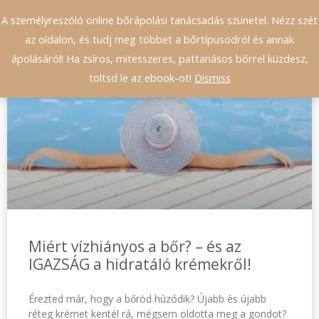
A személyreszóló online bőrápolási tanácsadás szünetel. Nézz szét
0
az oldalon, és tudj meg többet a bőrtípusodról és annak
ápolásáról! Ha zsíros, mitesszeres, pattanásos bőrrel küzdesz,
töltsd le az ebook-ot!
Dismiss
BLOG
Miért vízhiányos a bőr? – és az
IGAZSÁG a hidratáló krémekről!
Érezted már, hogy a bőröd húzódik? Újabb és újabb
réteg krémet kentél rá, mégsem oldotta meg a gondot?