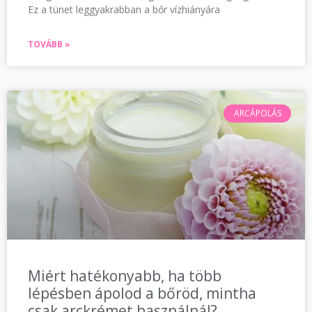
Ez a tünet leggyakrabban a bőr vízhiányára
TOVÁBB »
ARCÁPOLÁS
Miért hatékonyabb, ha több
lépésben ápolod a bőröd, mintha
csak arckrémet használnál?