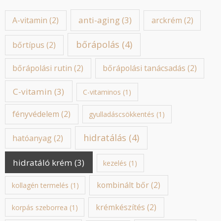
anti-aging
(3)
A-vitamin
(2)
arckrém
(2)
bőrápolás
(4)
bőrtípus
(2)
bőrápolási rutin
(2)
bőrápolási tanácsadás
(2)
C-vitamin
(3)
C-vitaminos
(1)
fényvédelem
(2)
gyulladáscsökkentés
(1)
hidratálás
(4)
hatóanyag
(2)
hidratáló krém
(3)
kezelés
(1)
kombinált bőr
(2)
kollagén termelés
(1)
krémkészítés
(2)
korpás szeborrea
(1)