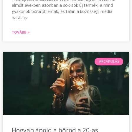
elmúlt években azonban a sok-sok új termék, a mind
gyakoribb bőrproblémák, és talán a közösségi média
hatására
TOVÁBB »
ARCÁPOLÁS
Hogyan ápold a bőröd a 20-as