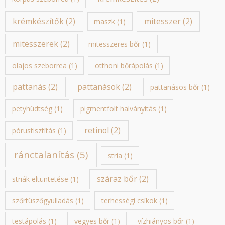
krémkészítők
(2)
mitesszer
(2)
maszk
(1)
mitesszerek
(2)
mitesszeres bőr
(1)
olajos szeborrea
(1)
otthoni bőrápolás
(1)
pattanás
(2)
pattanások
(2)
pattanásos bőr
(1)
petyhüdtség
(1)
pigmentfolt halványítás
(1)
retinol
(2)
pórustisztítás
(1)
ránctalanítás
(5)
stria
(1)
száraz bőr
(2)
striák eltüntetése
(1)
szőrtüszőgyulladás
(1)
terhességi csíkok
(1)
testápolás
(1)
vegyes bőr
(1)
vízhiányos bőr
(1)