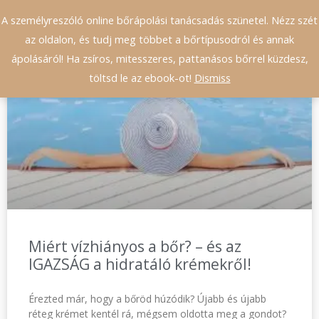
A személyreszóló online bőrápolási tanácsadás szünetel. Nézz szét
0
az oldalon, és tudj meg többet a bőrtípusodról és annak
ápolásáról! Ha zsíros, mitesszeres, pattanásos bőrrel küzdesz,
töltsd le az ebook-ot!
Dismiss
BLOG
Miért vízhiányos a bőr? – és az
IGAZSÁG a hidratáló krémekről!
Érezted már, hogy a bőröd húzódik? Újabb és újabb
réteg krémet kentél rá, mégsem oldotta meg a gondot?