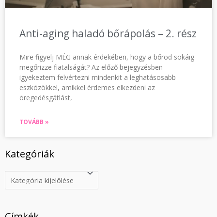
Anti-aging haladó bőrápolás – 2. rész
Mire figyelj MÉG annak érdekében, hogy a bőröd sokáig
megőrizze fiatalságát? Az előző bejegyzésben
igyekeztem felvértezni mindenkit a leghatásosabb
eszközökkel, amikkel érdemes elkezdeni az
öregedésgátlást,
TOVÁBB »
Kategóriák
Címkék