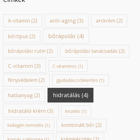
anti-aging
(3)
A-vitamin
(2)
arckrém
(2)
bőrápolás
(4)
bőrtípus
(2)
bőrápolási rutin
(2)
bőrápolási tanácsadás
(2)
C-vitamin
(3)
C-vitaminos
(1)
fényvédelem
(2)
gyulladáscsökkentés
(1)
hidratálás
(4)
hatóanyag
(2)
hidratáló krém
(3)
kezelés
(1)
kombinált bőr
(2)
kollagén termelés
(1)
krémkészítés
(2)
korpás szeborrea
(1)