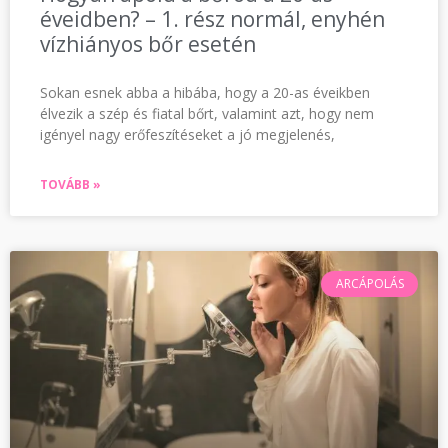
éveidben? – 1. rész normál, enyhén
vízhiányos bőr esetén
Sokan esnek abba a hibába, hogy a 20-as éveikben
élvezik a szép és fiatal bőrt, valamint azt, hogy nem
igényel nagy erőfeszítéseket a jó megjelenés,
TOVÁBB »
ARCÁPOLÁS