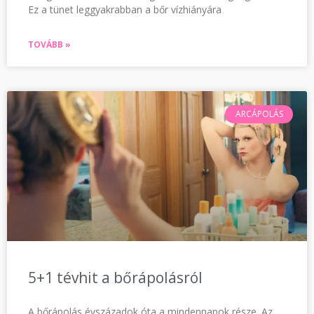
Ez a tünet leggyakrabban a bőr vízhiányára
TOVÁBB »
ARCÁPOLÁS
5+1 tévhit a bőrápolásról
A bőrápolás évszázadok óta a mindennapok része. Az