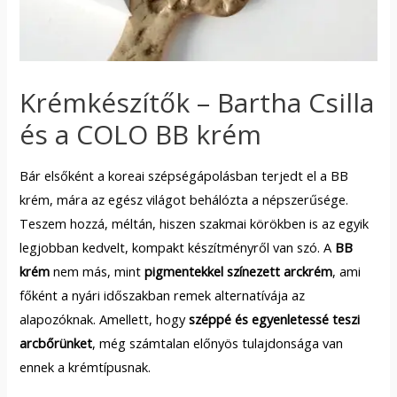
Krémkészítők – Bartha Csilla
és a COLO BB krém
Bár elsőként a koreai szépségápolásban terjedt el a BB
krém, mára az egész világot behálózta a népszerűsége.
Teszem hozzá, méltán, hiszen szakmai körökben is az egyik
legjobban kedvelt, kompakt készítményről van szó. A
BB
krém
nem más, mint
pigmentekkel színezett arckrém
, ami
főként a nyári időszakban remek alternatívája az
alapozóknak. Amellett, hogy
széppé és egyenletessé teszi
arcbőrünket
, még számtalan előnyös tulajdonsága van
ennek a krémtípusnak.