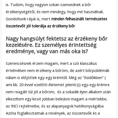
is. Tudom, hogy nagyon sokan szenvednek a bőr
érzékenységétől, és nem mindegy, hogy mit használnak.
Gondoltunk rájuk is, mert
minden felhasznált természetes
összetevőt jól tolerálja az érzékeny bőr
.
Nagy hangsúlyt fektetsz az érzékeny bőr
kezelésére. Ez személyes érintettség
eredménye, vagy van más oka is?
Szerencsésnek érzem magam, mert a szó klasszikus
értelmében nem érzékeny a bőröm, de azért bőrpoblémák
nálam is előjöttek egy-egy krémtől. Még az “ősidőkben” (
ami kb. 20 évvel ezelőtti életemet jelenti:))) egy-egy krémre
nem reagált túl jól a bőröm, és a sokadik ilyen alkalom után
elkezdtem egy kicsit jobban beleásni magam a miértekbe,
az INCI rejtelmeibe, és az alapanyagok hatékonyságába.
Azóta foglalkoztatnak a növények, az összetevők és a