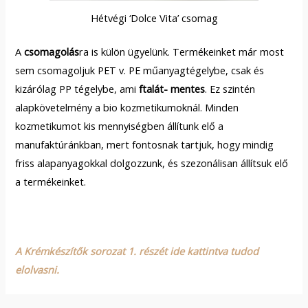
Hétvégi ‘Dolce Vita’ csomag
A
csomagolás
ra is külön ügyelünk. Termékeinket már most
sem csomagoljuk PET v. PE műanyagtégelybe, csak és
kizárólag PP tégelybe, ami
ftalát- mentes
. Ez szintén
alapkövetelmény a bio kozmetikumoknál. Minden
kozmetikumot kis mennyiségben állítunk elő a
manufaktúránkban, mert fontosnak tartjuk, hogy mindig
friss alapanyagokkal dolgozzunk, és szezonálisan állítsuk elő
a termékeinket.
A Krémkészítők sorozat 1. részét ide kattintva tudod
elolvasni.