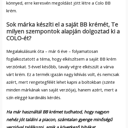
könnyed, erre keresvén megoldást jött létre a Colo BB
krém.
Sok márka készíti el a saját BB krémét, Te
milyen szempontok alapján dolgoztad ki a
COLO-ét?
Megalakulásunk óta – már 6 éve – folyamatosan
foglalkoztatott a téma, hogy elkészítsem a saját BB krém
verziónkat. 5 évvel később, tavaly végre elkészült a várva
várt krém. Ez a termék igazán nagy kihívás volt, és nemcsak
azért, mert rengetegfélét lehet kapni a boltokban (szinte
minden márkának van saját verziója), hanem azért, mert a
szín eléggé kardinális kérdés.
Ha már használtál BB krémet tudhatod, hogy nagyon
nehéz jót találni a piacon, számtalan gyenge minőségű
verzióval találkozni, amik a következő hibákat