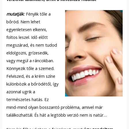
mutatják
:
Fénylik tőle a
bőröd. Nem lehet
egyenletesen elkenni,
foltos leszel. Idő előtt
megszárad, és nem tudod
eldolgozni, grízesedik,
vagy megül a ráncokban.
Könnyezik tőle a szemed.
Felviszed, és a krém színe
különbözik a bőrödétől, így
azonnal ugrik a
természetes hatás. Ez
mind-mind olyan bosszantó probléma, amivel már
találkozhattál. És hát a legtöbb verzió nem is natúr…