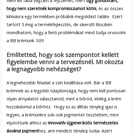
Nem kis fába vágtam a fejszémet, mert
úgy gondoltam,
hogy nem szeretnék kompromisszumot kötni
, és az összes
kihívásra egy termékben próbálok megoldást találni. Ezért
tartott 5 évig a termékfejlesztés, de sikerült! Büszkén
mondhatom, hogy a fenti problémákat mind tudja orvosolni
a BB krémünk. Sőt!
Említetted, hogy sok szempontot kellett
figyelembe venni a tervezésnél. Mi okozta
a legnagyobb nehézséget?
A legnehezebb feladat a szín beállítása volt. Bár a BB
krémnek az a legjobb tulajdonsága, hogy nem kell pontosan
olyan árnyalatot választanod, mint a bőröd, elvileg a krém
hozzáidomul a bőrhöz. Hogy ez az állítás tényleg igaz is
legyen, a krémünkre sok-sok pigmentet teszteltem, mire
eljutottunk ahhoz az
innovatív újgenerációs természetes
ásványi pigment
hez, ami mindezt tényleg tudja. Azért