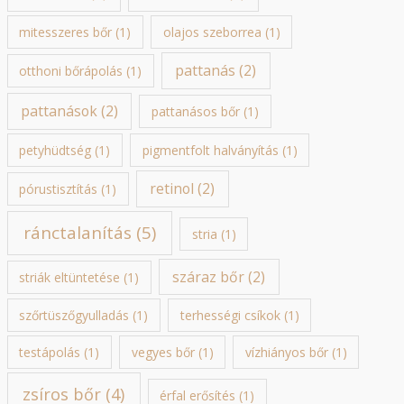
mitesszeres bőr
(1)
olajos szeborrea
(1)
pattanás
(2)
otthoni bőrápolás
(1)
pattanások
(2)
pattanásos bőr
(1)
petyhüdtség
(1)
pigmentfolt halványítás
(1)
retinol
(2)
pórustisztítás
(1)
ránctalanítás
(5)
stria
(1)
száraz bőr
(2)
striák eltüntetése
(1)
szőrtüszőgyulladás
(1)
terhességi csíkok
(1)
testápolás
(1)
vegyes bőr
(1)
vízhiányos bőr
(1)
zsíros bőr
(4)
érfal erősítés
(1)