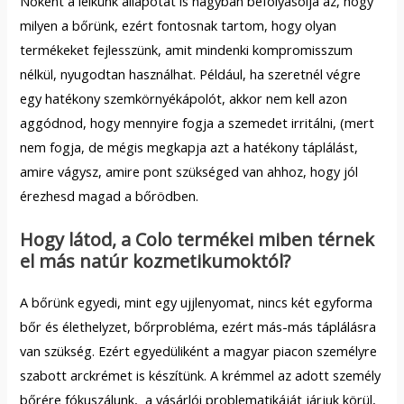
Nőként a lelkünk állapotát is nagyban befolyásolja az, hogy
milyen a bőrünk, ezért fontosnak tartom, hogy olyan
termékeket fejlesszünk, amit mindenki kompromisszum
nélkül, nyugodtan használhat. Például, ha szeretnél végre
egy hatékony szemkörnyékápolót, akkor nem kell azon
aggódnod, hogy mennyire fogja a szemedet irritálni, (mert
nem fogja, de mégis megkapja azt a hatékony táplálást,
amire vágysz, amire pont szükséged van ahhoz, hogy jól
érezhesd magad a bőrödben.
Hogy látod, a Colo termékei miben térnek
el más natúr kozmetikumoktól?
A bőrünk egyedi, mint egy ujjlenyomat, nincs két egyforma
bőr és élethelyzet, bőrprobléma, ezért más-más táplálásra
van szükség. Ezért egyedüliként a magyar piacon személyre
szabott arckrémet is készítünk. A krémmel az adott személy
bőrére fókuszálunk, a vásárlói problematikáját járjuk körül,