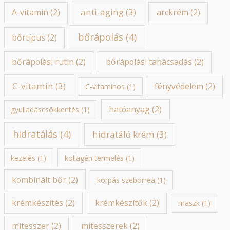
ó
anti-aging
(3)
A-vitamin
(2)
arckrém
(2)
r
bőrápolás
(4)
bőrtípus
(2)
i
á
bőrápolási rutin
(2)
bőrápolási tanácsadás
(2)
k
C-vitamin
(3)
fényvédelem
(2)
C-vitaminos
(1)
hatóanyag
(2)
gyulladáscsökkentés
(1)
hidratálás
(4)
hidratáló krém
(3)
kezelés
(1)
kollagén termelés
(1)
kombinált bőr
(2)
korpás szeborrea
(1)
krémkészítés
(2)
krémkészítők
(2)
maszk
(1)
mitesszer
(2)
mitesszerek
(2)