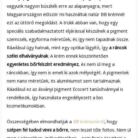
vagyunk nagyon büszkék erre az alapanyagra, mert
Magyarországon először mi használtuk natúr BB krémnél
ezt az úttörő megoldást. A trükk abban van, hogy egy
speciális szabadalmaztatott eljárással készülnek a pigment
szemcsék, egyforma méretűek, és így nem tapadnak össze.
Ráadásul úgy hatnak, mint egy optikai lágyító, így
a ráncok
szélei elhalványulnak
. A krém ennek köszönhetően
egyenletes bőrfelszínt eredményez
, és nem ül meg a
ráncokban, így nem is emeli ki azok mélységét. A pigmentek
nem nano méretűek, és alumíniumot sem tartalmaznak.
Ráadásul ez az ásványi pigment Ecocert tanúsítvánnyal is
rendelkezik, így használata engedélyezett a bio
kozmetikumokban.
Összességében elmondhatjuk a
BB krémünkről
, hogy
szépen fel tudod vinni a bőrre
, nem leszel tőle foltos. Nem ül
meg a ráncokban, mélyedésekben – nem fogja öregíteni a