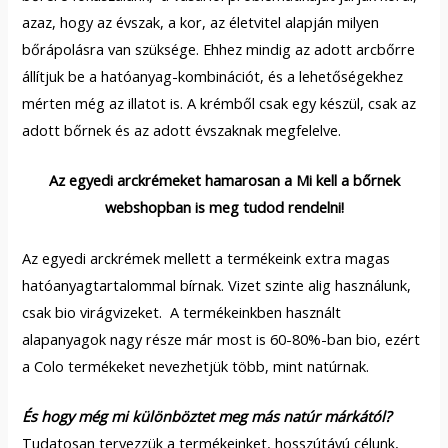
azaz, hogy az évszak, a kor, az életvitel alapján milyen
bőrápolásra van szüksége. Ehhez mindig az adott arcbőrre
állítjuk be a hatóanyag-kombinációt, és a lehetőségekhez
mérten még az illatot is. A krémből csak egy készül, csak az
adott bőrnek és az adott évszaknak megfelelve.
Az egyedi arckrémeket hamarosan a Mi kell a bőrnek
webshopban is meg tudod rendelni!
Az egyedi arckrémek mellett a termékeink extra magas
hatóanyagtartalommal bírnak. Vizet szinte alig használunk,
csak bio virágvizeket. A termékeinkben használt
alapanyagok nagy része már most is 60-80%-ban bio, ezért
a Colo termékeket nevezhetjük több, mint natúrnak.
És hogy még mi különböztet meg más natúr márkától?
Tudatosan tervezzük a termékeinket, hosszútávú célunk,