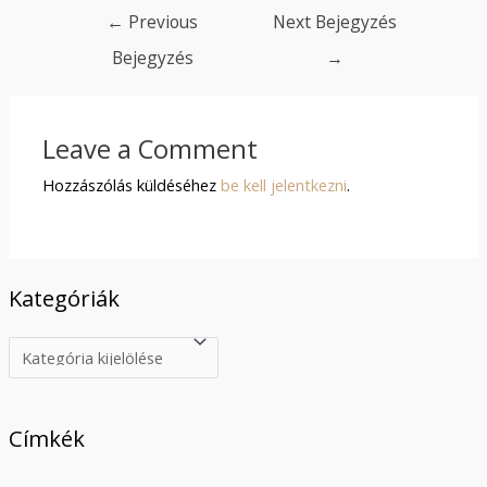
Bejegyzés
←
Previous
Next Bejegyzés
navigáció
Bejegyzés
→
Leave a Comment
Hozzászólás küldéséhez
be kell jelentkezni
.
Kategóriák
K
a
t
Címkék
e
g